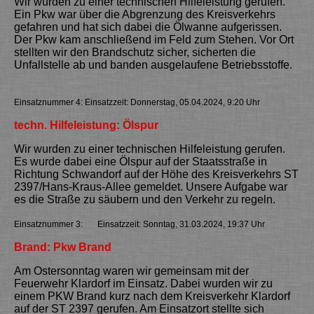
Wir wurden zu einer technischen Hilfeleistung gerufen.
Ein Pkw war über die Abgrenzung des Kreisverkehrs
gefahren und hat sich dabei die Ölwanne aufgerissen.
Der Pkw kam anschließend im Feld zum Stehen. Vor Ort
stellten wir den Brandschutz sicher, sicherten die
Unfallstelle ab und banden ausgelaufene Betriebsstoffe
.
Einsatznummer 4: Einsatzzeit: Donnerstag, 05.04.2024, 9:20 Uhr
techn. Hilfeleistung: Ölspur
Wir wurden zu einer technischen Hilfeleistung gerufen.
Es wurde dabei eine Ölspur auf der Staatsstraße in
Richtung Schwandorf auf der Höhe des Kreisverkehrs ST
2397/Hans-Kraus-Allee gemeldet. Unsere Aufgabe war
es die Straße zu säubern und den Verkehr zu regeln.
Einsatznummer 3: Einsatzzeit: Sonntag, 31.03.2024, 19:37 Uhr
Brand: Pkw Brand
Am Ostersonntag waren wir gemeinsam mit der
Feuerwehr Klardorf im Einsatz. Dabei wurden wir zu
einem PKW Brand kurz nach dem Kreisverkehr Klardorf
auf der ST 2397 gerufen. Am Einsatzort stellte sich