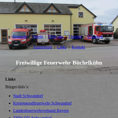
Startseite
Verein
Über uns
Einsätze
Übungen
Ausrüstung
Links
Kontakt
Freiwillige Feuerwehr Büchelkühn
Links
Bürger-Info´s:
Stadt Schwandorf
Kreisjugendfeuerwehr Schwandorf
Landesfeuerwehrverband Bayern
THW OV Schwandorf