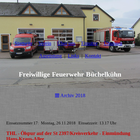
Startseite
Verein
Über uns
Einsätze
Übungen
Ausrüstung
Links
Kontakt
Freiwillige Feuerwehr Büchelkühn
Archiv 2018
Einsatznummer 17: Montag, 26.11.2018 Einsatzzeit: 13.17 Uhr
THL - Ölspur auf der St 2397/Kreisverkehr - Einmündung
Hans-Kraus-Allee