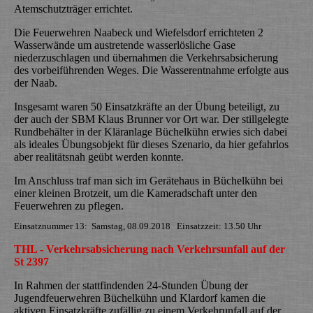
Atemschutzträger errichtet.
Die Feuerwehren Naabeck und Wiefelsdorf errichteten 2
Wasserwände um austretende wasserlösliche Gase
niederzuschlagen und übernahmen die Verkehrsabsicherung
des vorbeiführenden Weges. Die Wasserentnahme erfolgte aus
der Naab.
Insgesamt waren 50 Einsatzkräfte an der Übung beteiligt, zu
der auch der SBM Klaus Brunner vor Ort war. Der stillgelegte
Rundbehälter in der Kläranlage Büchelkühn erwies sich dabei
als ideales Übungsobjekt für dieses Szenario, da hier gefahrlos
aber realitätsnah geübt werden konnte.
Im Anschluss traf man sich im Gerätehaus in Büchelkühn bei
einer kleinen Brotzeit, um die Kameradschaft unter den
Feuerwehren zu pflegen.
Einsatznummer 13: Samstag, 08.09.2018 Einsatzzeit: 13.50 Uhr
THL - Verkehrsabsicherung nach Verkehrsunfall auf der
St 2397
In Rahmen der stattfindenden 24-Stunden Übung der
Jugendfeuerwehren Büchelkühn und Klardorf kamen die
aktiven Einsatzkräfte zufällig zu einem Verkehrunfall auf der