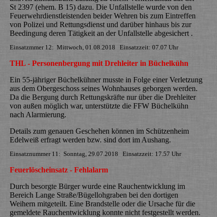
St 2397 (ehem. B 15) dazu. Die Unfallstelle wurde von den
Feuerwehrdienstleistenden beider Wehren bis zum Eintreffen
von Polizei und Rettungsdienst und darüber hinhaus bis zur
Beedingung deren Tätigkeit an der Unfallstelle abgesichert .
Einsatzmmer 12: Mittwoch, 01.08.2018 Einsatzzeit: 07.07 Uhr
THL - Personenbergung mit Drehleiter in Büchelkühn
Ein 55-jähriger Büchelkühner musste in Folge einer Verletzung
aus dem Obergeschoss seines Wohnhauses geborgen werden.
Da die Bergung durch Rettungskräfte nur über die Drehleiter
von außen möglich war, unterstützte die FFW Büchelkühn
nach Alarmierung.
Details zum genauen Geschehen können im Schützenheim
Edelweiß erfragt werden bzw. sind dort im Aushang.
Einsatznummer 11: Sonntag, 29.07.2018 Einsatzzeit: 17.57 Uhr
Feuerlöscheinsatz - Fehlalarm
Durch besorgte Bürger wurde eine Rauchentwicklung im
Bereich Lange Straße/Bügellohgraben bei den dortigen
Weihern mitgeteilt. Eine Brandstelle oder die Ursache für die
gemeldete Rauchentwicklung konnte nicht festgestellt werden.