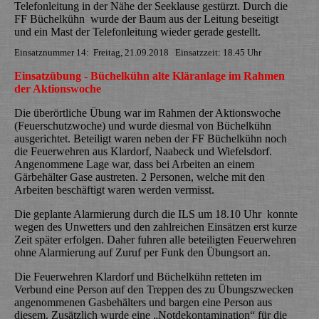
Telefonleitung in der Nähe der Seeklause gestürzt. Durch die
FF Büchelkühn wurde der Baum aus der Leitung beseitigt
und ein Mast der Telefonleitung wieder gerade gestellt.
Einsatznummer 14: Freitag, 21.09.2018 Einsatzzeit: 18.45 Uhr
Einsatzübung - Büchelkühn alte Kläranlage im Rahmen
der Aktionswoche
Die überörtliche Übung war im Rahmen der Aktionswoche
(Feuerschutzwoche) und wurde diesmal von Büchelkühn
ausgerichtet. Beteiligt waren neben der FF Büchelkühn noch
die Feuerwehren aus Klardorf, Naabeck und Wiefelsdorf.
Angenommene Lage war, dass bei Arbeiten an einem
Gärbehälter Gase austreten. 2 Personen, welche mit den
Arbeiten beschäftigt waren werden vermisst.
Die geplante Alarmierung durch die ILS um 18.10 Uhr konnte
wegen des Unwetters und den zahlreichen Einsätzen erst kurze
Zeit später erfolgen. Daher fuhren alle beteiligten Feuerwehren
ohne Alarmierung auf Zuruf per Funk den Übungsort an.
Die Feuerwehren Klardorf und Büchelkühn retteten im
Verbund eine Person auf den Treppen des zu Übungszwecken
angenommenen Gasbehälters und bargen eine Person aus
diesem. Zusätzlich wurde eine „Notdekontamination“ für die