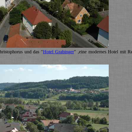
Christophorus und das "
Hotel Grabinger
" ,eine modernes Hotel mit Re