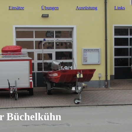
Einsätze
Übungen
Ausrüstung
Links
hr Büchelkühn