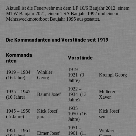
Aktuell ist die Feuerwehr mit dem LF 10/6 Baujahr 2012, einem
MTW Baujahr 2021, einem TSA Baujahr 1992 und einem
Mehrzweckmotorboot Baujahr 1995 ausgestattet.
Die Kommandanten und Vorstände seit 1919
Kommanda
Vorstände
nten
1919 –
1919 – 1934
Winkler
1921 (3
Krempl Georg
(16 Jahre)
Georg
Jahre)
1922 –
1935 – 1945
Multerer
Bäuml Josef
1934 (13
(10 Jahre)
Xaver
Jahre)
1935 –
1945 – 1950
Kick Josef
Kick Josef
1950 (16
( 5 Jahre)
jun.
sen.
Jahre)
1951 –
1951 – 1961
Winkler
Eimer Josef
1961 (11
(10 Jahre)
Georg