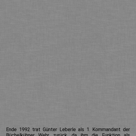
Ende 1992 trat Günter Leberle als 1. Kommandant der
Büchelkühner Wehr zurück, da ihm die Funktion als