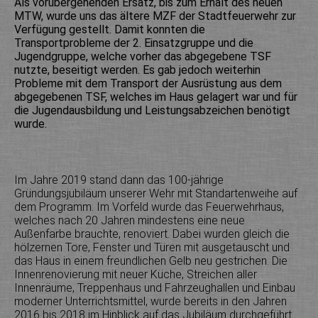
Als vorübergehenden Ersatz, bis zum Erhalt des neuen
MTW, wurde uns das ältere MZF der Stadtfeuerwehr zur
Verfügung gestellt. Damit konnten die
Transportprobleme der 2. Einsatzgruppe und die
Jugendgruppe, welche vorher das abgegebene TSF
nutzte, beseitigt werden. Es gab jedoch weiterhin
Probleme mit dem Transport der Ausrüstung aus dem
abgegebenen TSF, welches im Haus gelagert war und für
die Jugendausbildung und Leistungsabzeichen benötigt
wurde.
Im Jahre 2019 stand dann das 100-jährige
Gründungsjubiläum unserer Wehr mit Standartenweihe auf
dem Programm. Im Vorfeld wurde das Feuerwehrhaus,
welches nach 20 Jahren mindestens eine neue
Außenfarbe brauchte, renoviert. Dabei wurden gleich die
hölzernen Tore, Fenster und Türen mit ausgetauscht und
das Haus in einem freundlichen Gelb neu gestrichen. Die
Innenrenovierung mit neuer Küche, Streichen aller
Innenräume, Treppenhaus und Fahrzeughallen und Einbau
moderner Unterrichtsmittel, wurde bereits in den Jahren
2016 bis 2018 im Hinblick auf das Jubiläum durchgeführt.