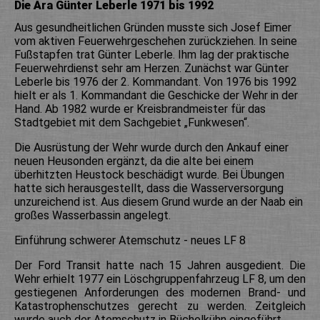
Die Ära Günter Leberle 1971 bis 1992
Aus gesundheitlichen Gründen musste sich Josef Eimer
vom aktiven Feuerwehrgeschehen zurückziehen. In seine
Fußstapfen trat Günter Leberle. Ihm lag der praktische
Feuerwehrdienst sehr am Herzen. Zunächst war Günter
Leberle bis 1976 der 2. Kommandant. Von 1976 bis 1992
hielt er als 1. Kommandant die Geschicke der Wehr in der
Hand. Ab 1982 wurde er Kreisbrandmeister für das
Stadtgebiet mit dem Sachgebiet „Funkwesen“.
Die Ausrüstung der Wehr wurde durch den Ankauf einer
neuen Heusonden ergänzt, da die alte bei einem
überhitzten Heustock beschädigt wurde. Bei Übungen
hatte sich herausgestellt, dass die Wasserversorgung
unzureichend ist. Aus diesem Grund wurde an der Naab ein
großes Wasserbassin angelegt.
Einführung schwerer Atemschutz - neues LF 8
Der Ford Transit hatte nach 15 Jahren ausgedient. Die
Wehr erhielt 1977 ein Löschgruppenfahrzeug LF 8, um den
gestiegenen Anforderungen des modernen Brand- und
Katastrophenschutzes gerecht zu werden. Zeitgleich
wurde auch der Atemschutz in Büchelkühn eingeführt.