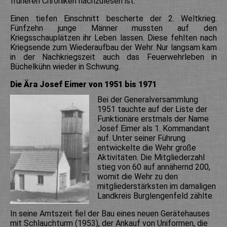
früheren Chroniken nachzulesen ist.
Einen tiefen Einschnitt bescherte der 2. Weltkrieg.
Fünfzehn junge Männer mussten auf den
Kriegsschauplätzen ihr Leben lassen. Diese fehlten nach
Kriegsende zum Wiederaufbau der Wehr. Nur langsam kam
in der Nachkriegszeit auch das Feuerwehrleben in
Büchelkühn wieder in Schwung.
Die Ära Josef Eimer von 1951 bis 1971
Bei der Generalversammlung
1951 tauchte auf der Liste der
Funktionäre erstmals der Name
Josef Eimer als 1. Kommandant
auf. Unter seiner Führung
entwickelte die Wehr große
Aktivitäten. Die Mitgliederzahl
stieg von 60 auf annähernd 200,
womit die Wehr zu den
mitgliederstärksten im damaligen
Landkreis Burglengenfeld zählte.
In seine Amtszeit fiel der Bau eines neuen Gerätehauses
mit Schlauchturm (1953), der Ankauf von Uniformen, die