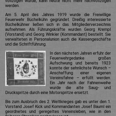
vollzogen wurde, kann heute nicht mehr nachvollzogen
werden.
Am 5. April des Jahres 1919 wurde die Freiwillige
Feuerwehr Büchelkühn gegründet. Dreißig interessierte
Büchelkühner ließen sich in das Mitgliederverzeichnis
aufnehmen. Als Führungskräfte wurden Georg Krempl
(Vorstand) und Georg Winkler (Kommandant) bestellt. Sie
verwalteten in Personalunion auch die Kassengeschäfte
und die Schriftführung.
In den nächsten Jahren erfuhr der
Feuerwehrgedanke großen
Aufschwung und bereits 1923
konnte der sehnlichste Wunsch –
Anschaffung einer eigenen
Vereinsfahne – erfüllt werden.
Ein Jahr nach der Fahnenweihe
wurde die alte Saug- und
Druckspritze durch eine Motorspritze ersetzt.
Bis zum Ausbruch des 2. Weltkrieges gab es unter den 1.
Vorstand Josef Kick und Kommandanten Josef Bäuml ein
geordnetes und geregeltes Vereinsleben, wie in den