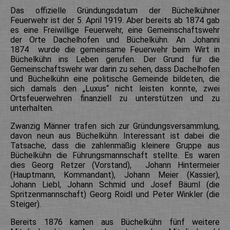
Das offizielle Gründungsdatum der Büchelkühner
Feuerwehr ist der 5. April 1919. Aber bereits ab 1874 gab
es eine Freiwillige Feuerwehr, eine Gemeinschaftswehr
der Orte Dachelhofen und Büchelkühn. An Johanni
1874 wurde die gemeinsame Feuerwehr beim Wirt in
Büchelkühn ins Leben gerufen. Der Grund für die
Gemeinschaftswehr war darin zu sehen, dass Dachelhofen
und Büchelkühn eine politische Gemeinde bildeten, die
sich damals den „Luxus“ nicht leisten konnte, zwei
Ortsfeuerwehren finanziell zu unterstützen und zu
unterhalten.
Zwanzig Männer trafen sich zur Gründungsversammlung,
davon neun aus Büchelkühn. Interessant ist dabei die
Tatsache, dass die zahlenmäßig kleinere Gruppe aus
Büchelkühn die Führungsmannschaft stellte. Es waren
dies Georg Retzer (Vorstand), Johann Hintermeier
(Hauptmann, Kommandant), Johann Meier (Kassier),
Johann Liebl, Johann Schmid und Josef Bäuml (die
Spritzenmannschaft) Georg Roidl und Peter Winkler (die
Steiger).
Bereits 1876 kamen aus Büchelkühn fünf weitere