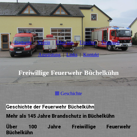
Startseite
Verein
Über uns
Einsätze
Übungen
Ausrüstung
Links
Kontakt
Freiwillige Feuerwehr Büchelkühn
Geschichte
Geschichte der Feuerwehr Büchelkühn
Mehr als 145 Jahre Brandschutz in Büchelkühn
Über 100 Jahre Freiwillige Feuerwehr
Büchelkühn