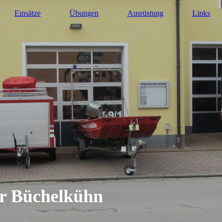
Einsätze
Übungen
Ausrüstung
Links
hr Büchelkühn