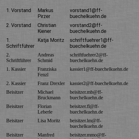
1. Vorstand
Markus
vorstand1@ff-
Pirzer
buechelkuehn.de
2. Vorstand
Christian
vorstand2@ff-
Kiener
buechelkuehn.de
1.
Katja Moritz
schriftfuehrer1@ff-
Schriftführer
buechelkuehn.de
2.
Andreas
schriftfuehrer2@ff-
Schriftführer
Schmid
buechelkuehn.de
1. Kassier
Franziska
kassier1@ff-buechelkuehn.de
Fenzl
2. Kassier
Franz Drexler
kassier2@ff-buechelkuehn.de
Beisitzer
Michael
beisitzer.mb@ff-
Bruckmann
buechelkuehn.de
Beisitzer
Florian
beisitzer.fl@ff-
Leberle
buechelkuehn.de
Beisitzer
Lisa Moritz
beisitzer.lm@ff-
buechelkuehn.de
Beisitzer
Manfred
beisitzer.mmo@ff-