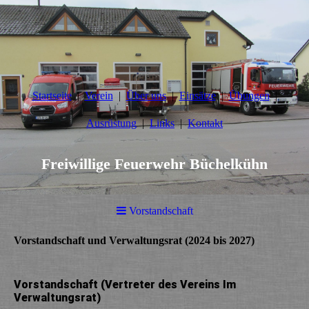
Startseite
Verein
Über uns
Einsätze
Übungen
Ausrüstung
Links
Kontakt
Freiwillige Feuerwehr Büchelkühn
Vorstandschaft
Vorstandschaft und Verwaltungsrat (2024 bis 2027)
Vorstandschaft (Vertreter des Vereins Im
Verwaltungsrat)