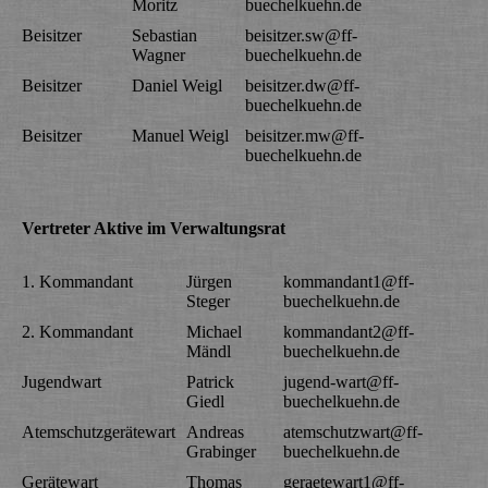
Moritz
buechelkuehn.de
Beisitzer
Sebastian
beisitzer.sw@ff-
Wagner
buechelkuehn.de
Beisitzer
Daniel Weigl
beisitzer.dw@ff-
buechelkuehn.de
Beisitzer
Manuel Weigl
beisitzer.mw@ff-
buechelkuehn.de
Vertreter Aktive im Verwaltungsrat
1. Kommandant
Jürgen
kommandant1@ff-
Steger
buechelkuehn.de
2. Kommandant
Michael
kommandant2@ff-
Mändl
buechelkuehn.de
Jugendwart
Patrick
jugend-wart@ff-
Giedl
buechelkuehn.de
Atemschutzgerätewart
Andreas
atemschutzwart@ff-
Grabinger
buechelkuehn.de
Gerätewart
Thomas
geraetewart1@ff-