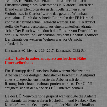
Teublitz, Katzdorf, Büchelkühn und Wiefelsdorf nach
Einsatzmeldung eines Kellerbrands in Klardorf. Durch den
Brand eines Elektrogerätes in den Kellerräumen eines
Wohnhauses in Klardorf wurde das gesamte Wohnhaus
verqualmt. Durch das schnelle Eingreifen der FF Klardorf
konnte der Brand schnell gelöscht werden. Die FF Katzdorf
stellte die Wasserversorgung aus einem Unterflurhydranten
sicher. Der Rauch wurde durch den Einsatz von Drucklüftern
der FF Klardorf und Büchelkühn aus dem Gebäude gedrückt.
Der Einsatz der weiteren Wehren war vor Ort nicht
erforderlich.
Einsatzmmer 06: Montag, 10.04.2017, Einsatzzeit: 03.32 Uhr
THL - Hubschrauberlandeplatz ausleuchten Nähe
Unterweiherhaus
Ein Bautrupp der Deutschen Bahn war zur Nachzeit mit
Arbeiten an der dortigen Bahnstrecke beschäftigt. Aufgrund
eines Sturzgeschehens musste ein Arbeiter mit dem
Rettungshubschrauber abtransportiert werden. Der Unfall
ereignete sich in der Nähe des BÜ Unterweiherhaus.
Da der BÜ Neuwolferlohe gesperrt war, erfolgte die Anfahrt
der alarmierten Feuerwehren Büchelkühn und Naabeck über
Klardorf bzw. die Ostumgehung. In der Nähe des Unfallorts