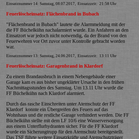
Einsatznummer 14: Samstag, 08.07.2017, Einsatzzeit: 21:58 Uhr
Feuerlöscheinsatz: Flächenbrand in Bubach
"Flächenbrand in Bubach" lautete die Alarmmeldung mit der
die FF Büchelkühn nachalarmiert wurde. Ein Anfahren an den
Einsatzort war jedoch nicht notwendig, da der Brand von den
Feuerwehren vor Ort zuvor unter Kontrolle gebracht worden
war.
Einsatznummer 13: Samstag, 24.06.2017, Einsatzzeit: 13:11 Uhr
Feuerlöscheinsatz: Garagenbrand in Klardorf
Zu einem Brandausbruch in einem Nebengebäude einer
Garage kam es aus bisher ungeklärter Ursache in den frühen
Nachmittagsstunden des Samstag. Um 13.11 Uhr wurde die
FF Büchelkühn nach Klardorf alarmiert.
Durch das rasche Einschreiten unter Atemschutz der FF
Klardorf konnte ein Übergreifen des Feuers auf das
Wohnhaus und die restliche Garage verhindert werden. Die FF
Büchelkühn stellte mit dem LF 10/6 eine Wasserversorgung
aus einem Unterflurhydranten sicher. Für die FF Klardorf
wurde ein Sicherungtrupp für den Atemschutz bereitgestellt.
Das TSF führte weitere Einsatzkräfte und Atemschutzträger