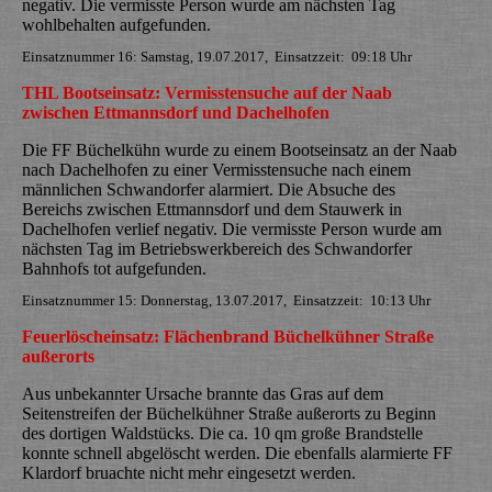
negativ. Die vermisste Person wurde am nächsten Tag
wohlbehalten aufgefunden.
Einsatznummer 16: Samstag, 19.07.2017, Einsatzzeit: 09:18 Uhr
THL Boots
einsatz: Vermisstensuche auf der Naab
zwischen Ettmannsdorf und Dachelhofen
Die FF Büchelkühn wurde zu einem Bootseinsatz an der Naab
nach Dachelhofen zu einer Vermisstensuche nach einem
männlichen Schwandorfer alarmiert. Die Absuche des
Bereichs zwischen Ettmannsdorf und dem Stauwerk in
Dachelhofen verlief negativ. Die vermisste Person wurde am
nächsten Tag im Betriebswerkbereich des Schwandorfer
Bahnhofs tot aufgefunden.
Einsatznummer 15: Donnerstag, 13.07.2017, Einsatzzeit: 10:13 Uhr
Feuerlöscheinsatz: Flächenbrand Büchelkühner Straße
außerorts
Aus unbekannter Ursache brannte das Gras auf dem
Seitenstreifen der Büchelkühner Straße außerorts zu Beginn
des dortigen Waldstücks. Die ca. 10 qm große Brandstelle
konnte schnell abgelöscht werden. Die ebenfalls alarmierte FF
Klardorf bruachte nicht mehr eingesetzt werden.