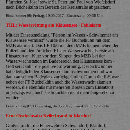
Pfarreien St. Josef sowie St. Peter und Paul von Wiefelsdorf
nach Büchelkühn im Bereich der Kreisstraße abgesichert.
Einsatzmmer 08: Freitag, 19.05.2017, Einsatzzeit: 09:38 Uhr
THL: Wasserrettung am Klausensee - Fehlalarm
Mit der Einsatzmeldung "Person im Wasser - Schwimmer am
Klausensee vermisst" wurde die FF Büchelkühn mit dem
MZB alarmiert. Das LF 10/6 mit dem MZB kamen neben der
Polizei und dem örtlichen EL der Wasserwacht als erste am
Einsatzort an. Kurz vor dem Slippen des MZB bei der
Wasserwachtstation im Badebereich des Klausensees kam -
Gott sei Dank - die positive Entwarnung. Der Schwimmer
hatte lediglich den Klausensee durchschwommen und war
dann an seinen Badeplatz zurückgelaufen. Durch die ILS war
neben der FF Büchelkühn auch die Wasserwacht alamiert
worden, die ebenfalls mit mehreren Booten zum Einsatzort
unterwegs war, auch sie brauchten nicht mehr eingesetzt zu
werden.
Einsatzmmer 07: Donnerstag, 04.05.2017, Einsatzzeit: 17.25 Uhr
Feuerlöscheinsatz: Kellerbrand in Klardorf
Großalarm für die Feuerwehren Schwandorf, Klardorf,