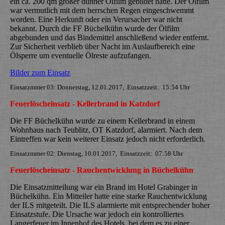
ein ca. 200 qm großer dünner Ölfilm gebildet hatte. Der Ölfilm
war vermutlich mit dem herrschen Regen eingeschwemmt
worden. Eine Herkunft oder ein Verursacher war nicht
bekannt. Durch die FF Büchelkühn wurde der Ölfilm
abgebunden und das Bindemittel anschließend wieder entfernt.
Zur Sicherheit verblieb über Nacht im Auslaufbereich eine
Ölsperre um eventuelle Ölreste aufzufangen.
Bilder zum Einsatz
Einsatzmmer 03: Donnerstag, 12.01.2017, Einsatzzeit: 15:54 Uhr
Feuerlöscheinsatz - Kellerbrand in Katzdorf
Die FF Büchelkühn wurde zu einem Kellerbrand in einem
Wohnhaus nach Teublitz, OT Katzdorf, alarmiert. Nach dem
Eintreffen war kein weiterer Einsatz jedoch nicht erforderlich.
Einsatzmmer 02: Dienstag, 10.01.2017, Einsatzzeit: 07:58 Uhr
Feuerlöscheinsatz - Rauchentwicklung in Büchelkühn
Die Einsatzmitteilung war ein Brand im Hotel Grabinger in
Büchelkühn. Ein Mitteiler hatte eine starke Rauchentwicklung
der ILS mitgeteilt. Die ILS alarmierte mit entsprechender hoher
Einsatzstufe. Die Ursache war jedoch ein kontrolliertes
Langerfeuer im Innenhof des Hotels, bei dem es zu einer