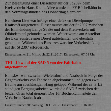
Zur Beseitigung einer Dieselspur auf der St 2397 beim
Kreisverkehr Hans-Kraus-Allee wurde die FF Büchelkühn in
den Vormittagsstunden des Donnerstag alarmiert.
Bei einem Lkw war infolge einer defekten Dieselpumpe
Kraftstoff ausgetreten. Dieser musste auf der St 2397 zwischen
der Einmündung Lange Straße und dem Kreisverkehr mit
Ölbindemittel gebunden werden. Weiter wurde am Abstellort
des Lkw ausgetretener Diesel aufgefangen und ebenfalls
gebunden. Während des Einsatzes war eine Verkehrslenkung
auf der St 2397 erforderlich.
Einsatznummer 21: Mittwoch, 22.11.2017, Einsatzzeit: 07:58 Uhr
THL: Lkw auf der SAD 5 von der Fahrbahn
abgekommen
Ein Lkw war zwischen Wiefelsdorf und Naabeck in Folge des
Gegenverkehrs von Fahrbahn abgekommen und gegen zwei
Bäume am abschüssigen Hang gekippt. Während der ca. 3 1/2
stündigen Bergungsarbeiten wurde die SAD 5 zwischen den
beiden Orten total gesperrt. Die FF Büchelkühn leitete den
Verkehr in Naabeck ab.
Einsatznummer 20: Samstag, 18.11.2017, Einsatzzeit: 11.16 Uhr