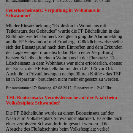
Einsatznummer 18: Montag, 14.08.2017, Einsatzzeit: 20.08 Uhr
Feuerlöscheinsatz: Verpuffung in Wohnhaus in
Schwandorf
Mit der Einsatzmeldung "Explosion in Wohnhaus mit
Teileinsturz des Gebäudes" wurde die FF Büchelkühn in das
Rothlindenviertel alarmiert. Zeitgleich ging die Alarmmeldung
an die FF Schwandorf und Fronberg. Glücklicherweise stellte
sich der Einsatzgrund nach dem Eintreffen und dem Erkunden
der Lage weniger dramatisch dar: Nach einer Verpuffung
barsten Scheiben in einem Wohnhaus in der Flurstraße. Ein
Löscheinsatz in dem Wohnhaus war nicht erforderlich, ebenso
der Einsatz der FF Büchelkühn mit dem LF 10/6 vor Ort.
Auch die in Privatfahrzeugen nachgeführten Kräfte - das TSF
ist in Reparatur - brauchten nicht mehr eingesetzt zu werden.
Einsatznummer 17: Samstag, 02.08.2017, Einsatzzeit: 12:42 Uhr
THL Boots
einsatz: Vermisstensuche auf der Naab beim
Volksfestplatz Schwandorf
Die FF Büchelkühn wurde zu einem Bootseinsatz auf der
Naab zum Volksfestplatz Schwandorf alarmiert. Es sollte nach
einer vermissten Schwandorferin gesucht werden. Die
Absuche des Flußabschnitts beim Volksfestplatz verlief