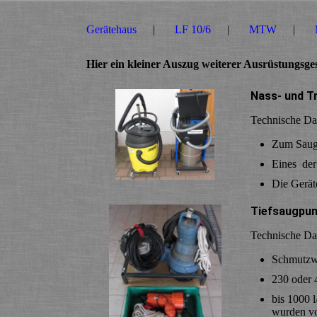
Gerätehaus
LF 10/6
MTW
Hier ein kleiner Auszug weiterer Ausrüstungsge
Nass- und T
Technische
Zum Sa
Eines der
Die Gerät
Tiefsaugpu
Technische Da
Schm
230 od
bis 1000 
wurden vo