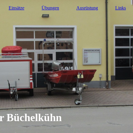
Einsätze
Übungen
Ausrüstung
Links
hr Büchelkühn