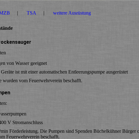
MZB
TSA
weitere Ausrüstung
stände
rockensauger
 Daten
ugen von Wasser geeignet
 Geräte ist mit einer automatischen Entleerungspumpe ausgerüstet
e wurden vom Feuerwehrverein beschafft.
mpen
ten:
utzwasserpumpen
er 400 V Stromanschluss
l/min Förderleistung. Die Pumpen sind Spenden Büchelkühner Bürger 
m Feuerwehrverein beschafft.